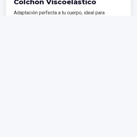
Colchón Viscoelástico
Adaptación perfecta a tu cuerpo, ideal para
problemas de espalda. Memoria de forma que
distribuye el peso uniformemente.
€299,99
€399,99
Comprar Ahora
NUEVO